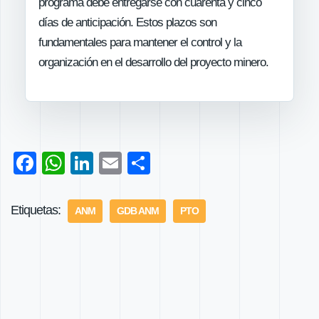
programa debe entregarse con cuarenta y cinco
días de anticipación. Estos plazos son
fundamentales para mantener el control y la
organización en el desarrollo del proyecto minero.
F
W
Li
E
C
ac
h
nk
m
o
e
at
e
ail
m
Etiquetas:
ANM
GDB ANM
PTO
b
s
dI
p
o
A
n
ar
ok
p
tir
p