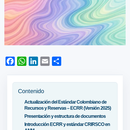
F
W
Li
E
C
ac
h
nk
m
o
e
at
e
ail
m
b
s
dI
p
Contenido
o
A
n
ar
Actualización del Estándar Colombiano de
ok
p
tir
Recursos y Reservas – ECRR (Versión 2025)
p
Presentación y estructura de documentos
Introducción ECRR y estándar CRIRSCO en