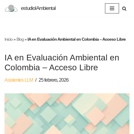
estudioIAmbiental
Saltar
al
contenido
Inicio
»
Blog
»
IA en Evaluación Ambiental en Colombia – Acceso Libre
IA en Evaluación Ambiental en
Colombia – Acceso Libre
Asistentes LLM
25 febrero, 2026