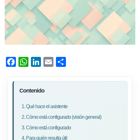
F
W
Li
E
C
ac
h
nk
m
o
e
at
e
ail
m
b
s
dI
p
Contenido
o
A
n
ar
1. Qué hace el asistente
ok
p
tir
2. Cómo está configurado (visión general)
p
3. Cómo está configurado
4. Para quién resulta útil