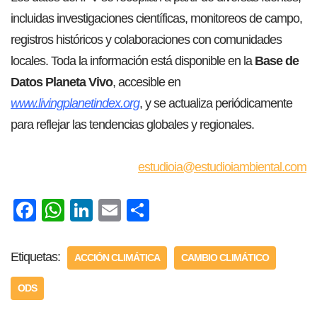
incluidas investigaciones científicas, monitoreos de campo,
registros históricos y colaboraciones con comunidades
locales. Toda la información está disponible en la
Base de
Datos Planeta Vivo
, accesible en
www.livingplanetindex.org
, y se actualiza periódicamente
para reflejar las tendencias globales y regionales.
estudioia@estudioiambiental.com
F
W
Li
E
C
ac
h
nk
m
o
e
at
e
ail
m
Etiquetas:
ACCIÓN CLIMÁTICA
CAMBIO CLIMÁTICO
b
s
dI
p
ODS
o
A
n
ar