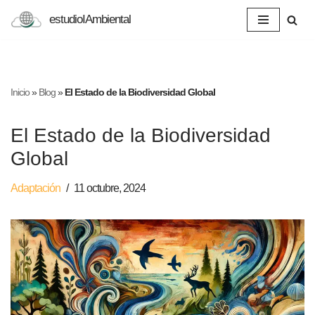
estudioIAmbiental
Saltar
al
contenido
Inicio
»
Blog
»
El Estado de la Biodiversidad Global
El Estado de la Biodiversidad
Global
Adaptación
11 octubre, 2024