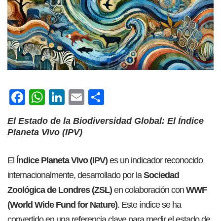
F
W
Li
E
C
ac
h
nk
m
o
El Estado de la Biodiversidad Global: El Índice
e
at
e
ail
m
Planeta Vivo (IPV)
b
s
dI
p
o
A
n
ar
El
Índice Planeta Vivo (IPV)
es un indicador reconocido
ok
p
tir
internacionalmente, desarrollado por la
Sociedad
p
Zoológica de Londres (ZSL)
en colaboración con
WWF
(World Wide Fund for Nature)
. Este índice se ha
convertido en una referencia clave para medir el estado de